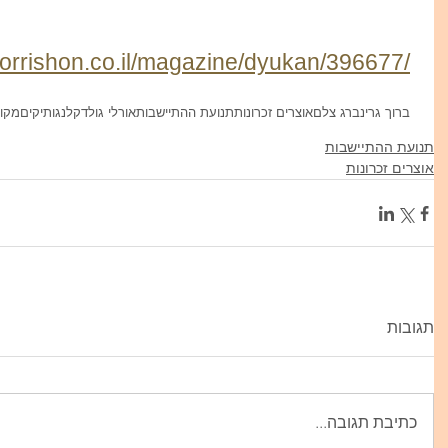
orrishon.co.il/magazine/dyukan/396677/
ברוך גרינברג צלם
אוצרים זכרונות
תנועת ההתיישבות
אורלי גולדקלנג
ותיקים
מקור
תנועת ההתיישבות
אוצרים זכרונות
תגובות
כתיבת תגובה...