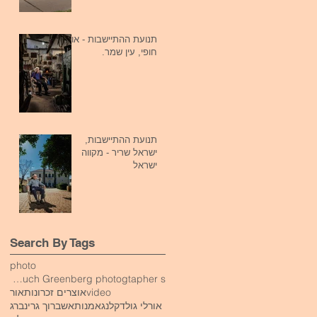
תנועת ההתיישבות - אורי
חופי, עין שמר.
תנועת ההתיישבות,
ישראל שריר - מקווה
ישראל
Search By Tags
photo
studio photography Baruch Greenberg photogtapher s
video
אוצרים זכרונות
אור
אורלי גולדקלנג
אמנות
אש
ברוך גרינברג