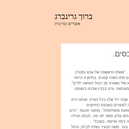
ברוך גרינברג
אוצרים זכרונות
סים.
הוא נולד בעיר מנאכה שבתימן, הצעיר מבין 25 אחים. כן, זו לא טעות דפוס. 25 . "אשתו הראשונה של אבא נפטרה, 
בל הרבה מהילדים מתו כשהיו קטנים. בתימן זו הייתה 
 שלי נשארנו סך הכול חמישה ילדים". 
בשת. גרנו בבניין שבנינו בעצמנו. 
ו פנשו והמטריה
כי צילומי משפחה כן
ציל
בה ירד שלג בכל הארץ. אנחנו היינו 
בוחרים!
סבת
 למגורים בשכונת התימנים 
אות מסולסלות", מתאר תנעמי. "היינו 
סו אלינו מאוד לא יפה. לכולנו הורידו 
ה כיפה אדומה. בשבת".
ב צער. משה הצעיר נשלח לביתו, והחל 