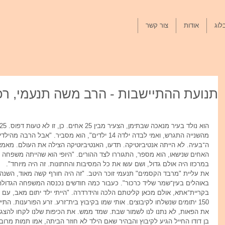
לוג
אודות
צור קשר
תנועת ההתיישבות - הרב משה תנעמי, רכ
מהשנייה התגרש, ואמי לבדה ילדה 14 ילדים", הוא מסביר. "א
ה־בעיה. לא הייתה אנטיביוטיקה. תדעו, האנטיביוטיקה הצילה את העולם. מאמא
האחים שנישאו, הוא מספר, התגוררו לצד ההורים. "היופי הוא שהייתה משפחה מגו
במרכזו היה אולם גדול, ושם עשו את כל המסיבות והחתונות. זה היה מיוחד".
צרים זכרונות
על סלפי, תדמית, וצילום
סנש
את עליית "מרבד הקסמים" תנעמי זוכר היטב. "זה היה חורף קשה מאוד, השנה ש
אישי.
באוהלים בעין־שמר שליד כרכור". כעבור כמה חודשים נכנסה המשפחה הגדולה
בקריית־אתא, אולם מכאן קליטתם הלכה והידרדרה. "הייתי ילד יתום מאב, עם פ
150 יתומים שנשלחו לקיבוצים. אותי שמו בקיבוץ בית־זרע. זרע הפורענות. התייח
את הפאות, לא נתנו לנו לשמור שבת. שמד ממש. את הכיפות שלנו לקחו להצג
בן דודו החייל הגיע לקיבוץ והבהיר שאם הילד לא חוזר הביתה, אמו תמות מרו