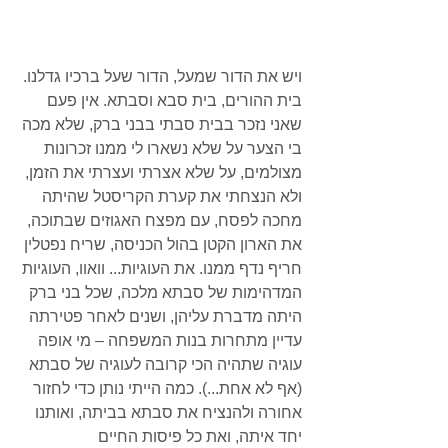
ויש את הדור שמעל, הדור שעל ברכיו גדלנו. 
בית ההורים, בית סבא וסבתא. אין פעם 
שאני נזכר בבית סבתי בבני ברק, שלא מכה 
בי הצער על שלא נשארו לי ממנו זכרונות  
מצולמים, על שלא אצרתי ועצרתי את הזמן, 
ולא הנצחתי את קערת הקריסטל שהיתה 
מחכה לפסח, עם מפצח האגוזים שבתוכה, 
את הארון הקטן בהול הכניסה, שריח נפטלין 
חריף נדף ממנו. את העוגיות... וואוו, העוגיות 
המדהימות של סבתא מלכה, שכל בני ברק 
היתה מדברת עליהן, ושנים לאחר פטירתה 
עדיין מתחרות בנות המשפחה – מי אופה 
עוגיה שתהיה הכי קרובה לעוגיה של סבתא 
(אף לא אחת...). כמה הייתי נותן כדי לחזור 
אחורה ולהנציח את סבתא בביתה, ואותנו 
יחד איתה, ואת כל פיסות החיים 