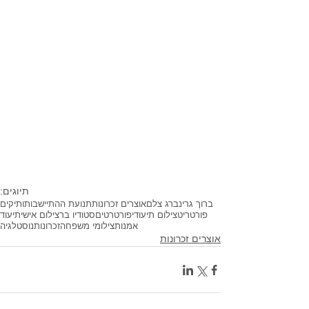
תיוגים:
ברוך גרינברג צלם
אוצרים זכרונות
תנועת ההתיישבות
ותיקים
פורטריט
צילום תיעודי
פורטרטים
סטודיו בר
צילום אישי
תיעוד
אמנות
צילומי משפחה
זכרונות
נוסטלגיה
אוצרים זכרונות