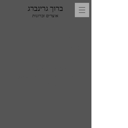
ברוך גרינברג
אוצרים זכרונות
BARUCH GREENBERG
P H O T O G R A P H Y
VISITOR CENTERS Psagot
Winery
צילומי תדמית עבור
מרכז המבקרים החדש של
יקב פסגות
.