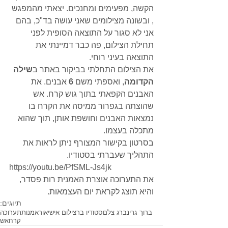
הקשה, מפעימים ומחנכים. יצאתי מהמפגש 
, ובשונה מצילומים שאני עושה בד"כ, בהם 
אני לא סגור על התוצאה הסופית לפני 
תחילת הצילום, פה כבר דמיינתי את 
התוצאה בעיני רוחי.
את הצילום התחלתי בביקור באתר ב
שילה 
הקדומה
, ואספתי משם 
6
 אבנים. את 
האבנים הקפאתי בתוך גוש קרח. אש 
שהוצתה בגפרור ממיסה את הקרח בו 
נמצאות האבנים וחושפת אותן, תוך שהוא 
מתכלה בעצמו.
בסרטון בקישור המצורף ניתן לראות את 
התהליך שעברתי בסטודיו.
https://youtu.be/PfSML-Js4jk
את התערוכה אוצרת האמנית רות פסדר, 
והיא תוצג לקראת יום העצמאות.
תיוגים:
ברוך גרינברג צלם
סטודיו בר
צילום אישי
אור
אמנות
תערוכה
קרח
אש