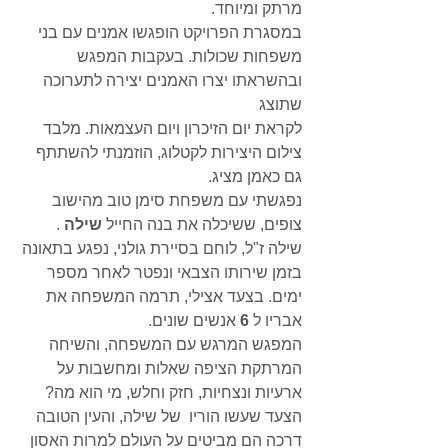
מרתק ומיוחד.
במסגרת הפרויקט הופגשו אמנים עם בני 
משפחות שכולות. בעקבות המפגש 
ובהשראתו יצרו האמנים יצירה לתערוכה 
שתוצג
לקראת יום הזיכרון ויום העצמאות. מלבד 
צילום היצירות לקטלוג, הוזמנתי להשתתף 
גם כאמן מציג. 
נפגשתי עם משפחת סימן טוב מהישוב 
צופים, ששיכלה את בנה החייל 
שילה
 . 
שילה ז"ל, לוחם בסיירת גולני, נפגע בתאונה 
בזמן שירותו הצבאי ונפטר לאחר מספר 
ימים. בצעד אצילי, תרמה המשפחה את 
אבריו ל 
6
 אנשים שונים.
המפגש המרגש עם המשפחה, והשיחה 
המרתקת הציפה שאלות ומחשבות על 
ארעיות ונצחיות, חזק וחלש, מי הוא מה?
הצעד שעשו הוריו  של שילה, והעין הטובה 
דרכה הם מביטים על העולם למרות האסון 