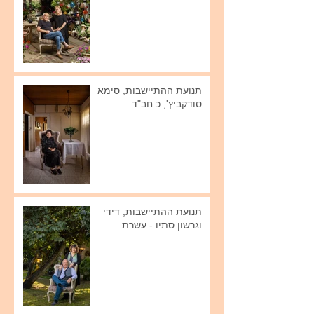
תנועת ההתיישבות, סימא
סודקביץ', כ.חב"ד
תנועת ההתיישבות, דידי
וגרשון סתיו - עשרת