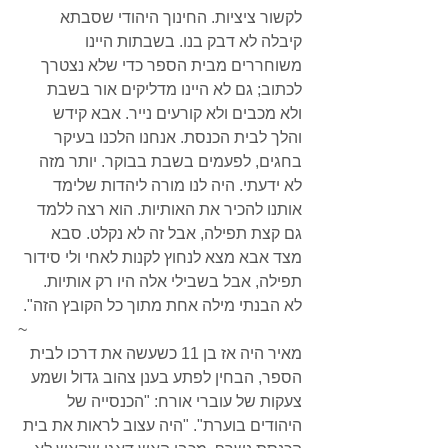
לקשור ציציות. החינוך היהודי שסבתא 
קיבלה לא דבק בנו. בשבתות היינו 
משוחררים מבית הספר כדי שלא נצטרך 
לכתוב; גם לא היינו מדליקים אור בשבת 
ולא מכבים ולא קורעים נייר. אבא קידש 
והלך לבית הכנסת. אנחנו הלכנו בעיקר 
בחגים, לפעמים בשבת בבוקר. יותר מזה 
לא ידעתי. היה לנו מורה ליהדות שלימד 
אותנו להכיר את האותיות. הוא רצה ללמד 
גם קצת תפילה, אבל זה לא נקלט. סבא 
מצד אבא מצא לנחוץ לקנות לאחי ולי סידור 
תפילה, אבל בשבילי אלה היו רק אותיות. 
לא הבנתי מילה אחת מתוך כל הקובץ הזה".
~
מאיר היה אז בן 11 כשעשה את דרכו לבית 
הספר, הבחין לפתע בענן צהוב גדול ושמע 
צעקות של עוברי אורח: "הכנסייה של 
היהודים בוערת". "היה עצוב לראות את בית 