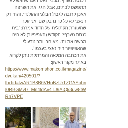
הכנסת נשרף. מכבי האש דאגו שהאש לא 
תתפשט לבתים, אבל חגגו את השרפה. 
אאכן קרובה לגבול הבלגי וההולנדי, והחיידק 
הנאצי לא כל כך נדבק שם. אני זוכר 
שהעוזרת הקתולית של הדוד אמרה: 'בית 
כנסת נשרף? הקודש (האפיפיור) לא היה 
מרשה את זה'. מאוחר יותר נודע לי 
שהאפיפיור היה נאצי בעצמו".
את הכתבה המלאה והמרתקת ניתן לקרוא 
באתר מקור ראשון:
https://www.makorrishon.co.il/magazine/
dyukan/420501/?
fbclid=IwAR1B8B6VHoBzUrTZGASobn
I0RBGMvf7_Mn4fdAv4TJ9AiQk3uw8tW
Rn7VPE