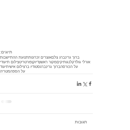
תיוגים:
ברוך גרינברג צלם
אוצרים זכרונות
תנועת ההתיישבות
אורלי גולדקלנג
ותיקים
מקור ראשון
דיוקן
פורטריט
צילום תיעודי
על הכורסה
ברוך גרינברג
סטודיו בר
צילום אישי
תיעוד
על הספה
מטריה
תגובות