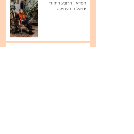
חסדאי, הרובע היהודי
ירושלים העתיקה
תנועת ההתיישבות - חוה
ואליהו כסלו, רמות.
תנועת ההתיישבות - יוכבד
גולד, קיבוץ סעד.